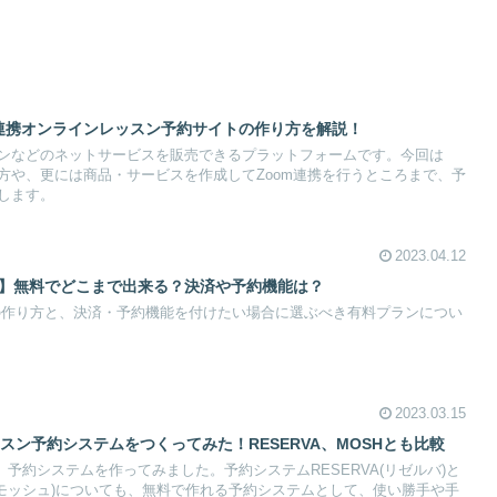
m連携オンラインレッスン予約サイトの作り方を解説！
スンなどのネットサービスを販売できるプラットフォームです。今回は
り方や、更には商品・サービスを作成してZoom連携を行うところまで、予
します。
2023.04.12
シ】無料でどこまで出来る？決済や予約機能は？
の作り方と、決済・予約機能を付けたい場合に選ぶべき有料プランについ
2023.03.15
ッスン予約システムをつくってみた！RESERVA、MOSHとも比較
って、予約システムを作ってみました。予約システムRESERVA(リゼルバ)と
(モッシュ)についても、無料で作れる予約システムとして、使い勝手や手