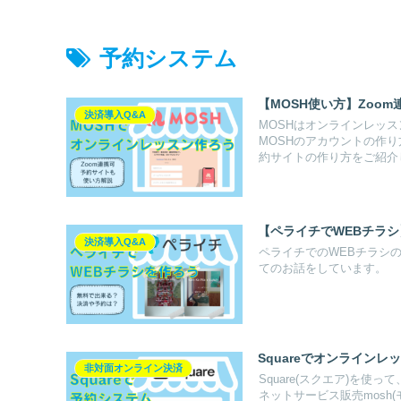
予約システム
【MOSH使い方】Zoo
決済導入Q&A
MOSHはオンラインレッ
MOSHのアカウントの作
約サイトの作り方をご紹介
【ペライチでWEBチラ
決済導入Q&A
ペライチでのWEBチラシ
てのお話をしています。
Squareでオンラインレ
非対面オンライン決済
Square(スクエア)を使
ネットサービス販売mosh