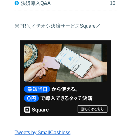
決済導入Q&A
10
※PR＼イチオシ決済サービスSquare／
Tweets by SmallCashless